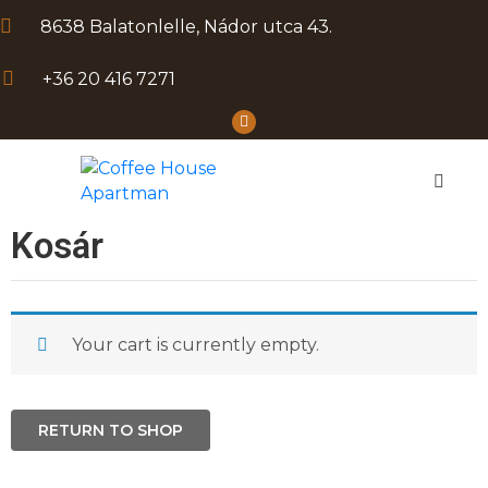
8638 Balatonlelle, Nádor utca 43.
+36 20 416 7271
KEZDŐLAP
APARTMANOK
ÁTNIVALÓK
PROGRAMOK
Kosár
APCSOLAT
Your cart is currently empty.
RETURN TO SHOP